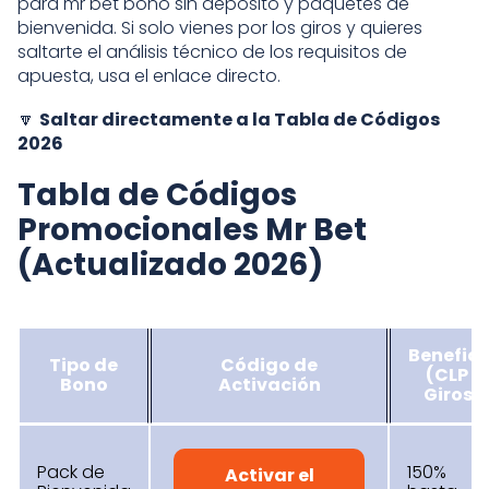
para mr bet bono sin depósito y paquetes de
bienvenida. Si solo vienes por los giros y quieres
saltarte el análisis técnico de los requisitos de
apuesta, usa el enlace directo.
🔽
Saltar directamente a la Tabla de Códigos
2026
Tabla de Códigos
Promocionales Mr Bet
(Actualizado 2026)
Benefici
Tipo de
Código de
(CLP /
Bono
Activación
Giros)
Pack de
150%
Activar el