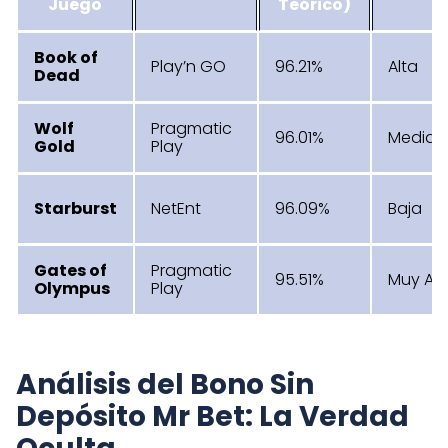
Juego
Teórico)
Book of
Play’n GO
96.21%
Alta
Dead
Wolf
Pragmatic
96.01%
Media
Gold
Play
Starburst
NetEnt
96.09%
Baja
Gates of
Pragmatic
95.51%
Muy Alt
Olympus
Play
Análisis del Bono Sin
Depósito Mr Bet: La Verdad