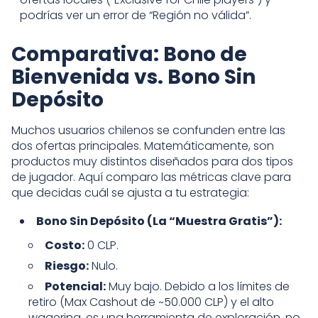
podrías ver un error de “Región no válida”.
Comparativa: Bono de
Bienvenida vs. Bono Sin
Depósito
Muchos usuarios chilenos se confunden entre las
dos ofertas principales. Matemáticamente, son
productos muy distintos diseñados para dos tipos
de jugador. Aquí comparo las métricas clave para
que decidas cuál se ajusta a tu estrategia:
Bono Sin Depósito (La “Muestra Gratis”):
Costo:
0 CLP.
Riesgo:
Nulo.
Potencial:
Muy bajo. Debido a los límites de
retiro (Max Cashout de ~50.000 CLP) y el alto
wagering, es una herramienta de exploración, no