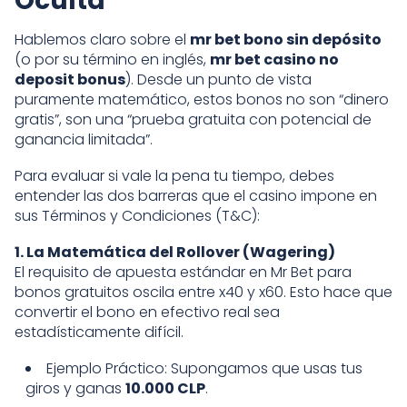
Oculta
Hablemos claro sobre el
mr bet bono sin depósito
(o por su término en inglés,
mr bet casino no
deposit bonus
). Desde un punto de vista
puramente matemático, estos bonos no son “dinero
gratis”, son una “prueba gratuita con potencial de
ganancia limitada”.
Para evaluar si vale la pena tu tiempo, debes
entender las dos barreras que el casino impone en
sus Términos y Condiciones (T&C):
1. La Matemática del Rollover (Wagering)
El requisito de apuesta estándar en Mr Bet para
bonos gratuitos oscila entre x40 y x60. Esto hace que
convertir el bono en efectivo real sea
estadísticamente difícil.
Ejemplo Práctico: Supongamos que usas tus
giros y ganas
10.000 CLP
.