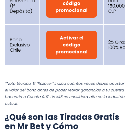
Bienvenida
hasta
código
(1º
150.000
promocional
Depósito)
CLP
Activar el
Bono
25 Giros 
Exclusivo
código
100% Bon
Chile
promocional
*Nota técnica: El “Rollover” indica cuántas veces debes apostar
el valor del bono antes de poder retirar ganancias a tu cuenta
bancaria o Cuenta RUT. Un x45 se considera alto en la industria
actual.
¿Qué son las Tiradas Gratis
en Mr Bet y Cómo