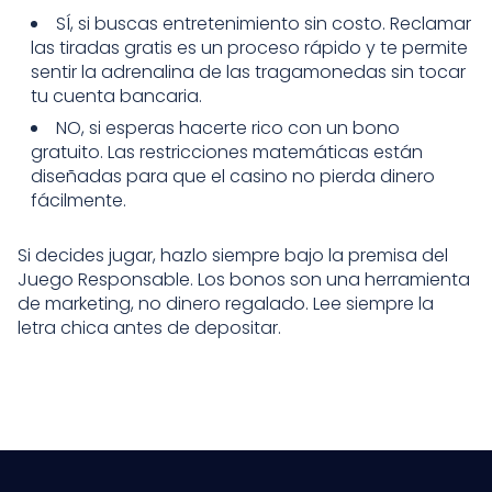
SÍ, si buscas entretenimiento sin costo. Reclamar
las tiradas gratis es un proceso rápido y te permite
sentir la adrenalina de las tragamonedas sin tocar
tu cuenta bancaria.
NO, si esperas hacerte rico con un bono
gratuito. Las restricciones matemáticas están
diseñadas para que el casino no pierda dinero
fácilmente.
Si decides jugar, hazlo siempre bajo la premisa del
Juego Responsable. Los bonos son una herramienta
de marketing, no dinero regalado. Lee siempre la
letra chica antes de depositar.