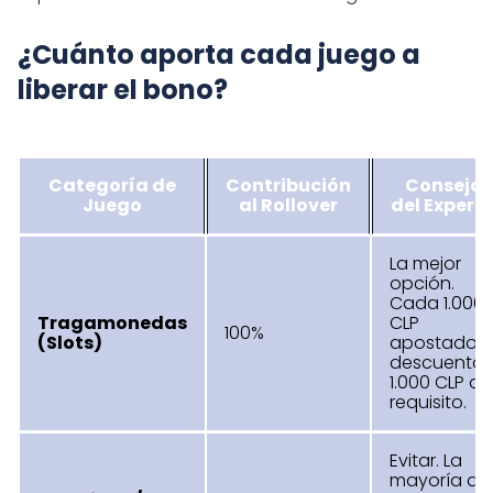
¿Cuánto aporta cada juego a
liberar el bono?
Categoría de
Contribución
Consejo
Juego
al Rollover
del Expert
La mejor
opción.
Cada 1.000
Tragamonedas
CLP
100%
(Slots)
apostados
descuenta
1.000 CLP de
requisito.
Evitar. La
mayoría de